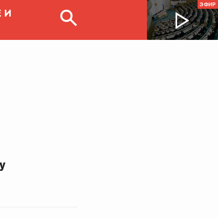
ЭФИР
 И
у