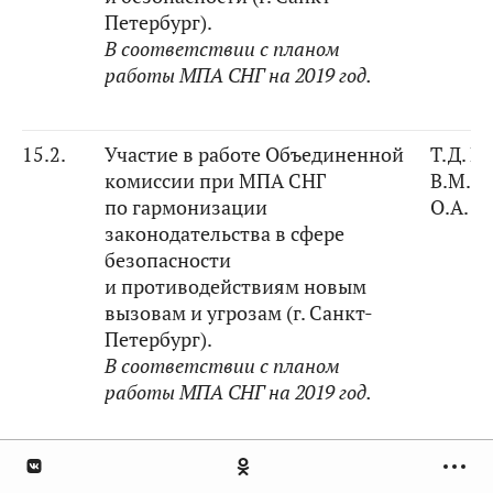
Петербург).
В соответствии с планом
работы МПА СНГ на 2019 год.
15.2.
Участие в работе Объединенной
Т.Д. М
комиссии при МПА СНГ
В.М. М
по гармонизации
О.А. К
законодательства в сфере
безопасности
и противодействиям новым
вызовам и угрозам (г. Санкт-
Петербург).
В соответствии с планом
работы МПА СНГ на 2019 год.
15.3.
Участие в пятидесятом
Т.Д. М