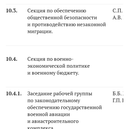
10.3.
Секция по обеспечению
С.П. А
общественной безопасности
А.В. К
и противодействию незаконной
миграции.
10.4.
Секция по военно-
экономической политике
и военному бюджету.
10.4.1.
Заседание рабочей группы
Б.Б. Ж
по законодательному
Г.П. Е
обеспечению государственной
военной авиации
и авиастроительного
комплекса.