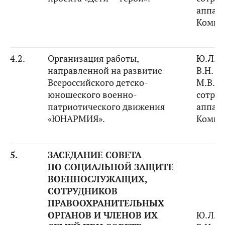
аппар
Комит
4.2.
Организация работы,
Ю.Л. В
направленной на развитие
В.Н. Б
Всероссийского детско-
М.В. К
юношеского военно-
сотру
патриотического движения
аппар
«ЮНАРМИЯ».
Комит
5.
ЗАСЕДАНИЕ СОВЕТА
ПО СОЦИАЛЬНОЙ ЗАЩИТЕ
ВОЕННОСЛУЖАЩИХ,
СОТРУДНИКОВ
ПРАВООХРАНИТЕЛЬНЫХ
ОРГАНОВ И ЧЛЕНОВ ИХ
Ю.Л. В