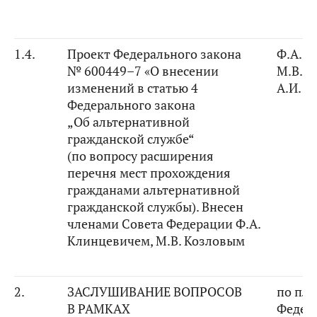
1.4.
Проект Федерального закона
Ф.А. К
№ 600449–7 «О внесении
М.В. К
изменений в статью 4
А.И. 
Федерального закона
„Об альтернативной
гражданской службе“
(по вопросу расширения
перечня мест прохождения
гражданами альтернативной
гражданской службы). Внесен
членами Совета Федерации Ф.А.
Клинцевичем, М.В. Козловым
2.
ЗАСЛУШИВАНИЕ ВОПРОСОВ
по пла
В РАМКАХ
Федер