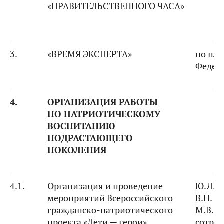
«ПРАВИТЕЛЬСТВЕННОГО ЧАСА»
3.
«ВРЕМЯ ЭКСПЕРТА»
по пла
Федер
4.
ОРГАНИЗАЦИЯ РАБОТЫ
ПО ПАТРИОТИЧЕСКОМУ
ВОСПИТАНИЮ
ПОДРАСТАЮЩЕГО
ПОКОЛЕНИЯ
4.1.
Организация и проведение
Ю.Л. В
мероприятий Всероссийского
В.Н. Б
гражданско-патриотического
М.В. К
проекта «Дети — герои».
сотру