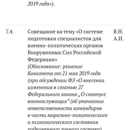
2019 года»).
7.4.
Совещание на тему «О системе
В.Н. Б
подготовки специалистов для
А.И. 
военно-политических органов
Вооруженных Сил Российской
Федерации»
(Обоснование:
решение
Комитета от 21 мая 2019 года
(при обсуждении ФЗ «О внесении
изменения в статью 27
Федерального закона „О статусе
военнослужащих“ (об уточнении
ответственности командиров
в части морально-политического
и психологического состояния
подчиненного личного состава)