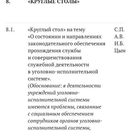
8.
«КРУГЛЫЕ СТОЛЫ»
8.1.
«Круглый стол» на тему
С.П. А
«О состоянии и направлениях
А.В. К
законодательного обеспечения
И.Б.
прохождения службы
Цымба
и совершенствования
служебной деятельности
в уголовно-исполнительной
системе».
(
Обоснование
:
в деятельности
учреждений уголовно-
исполнительной системы
имеются проблемы, связанные
с социальным обеспечением
сотрудников органов уголовно-
исполнительной системы,