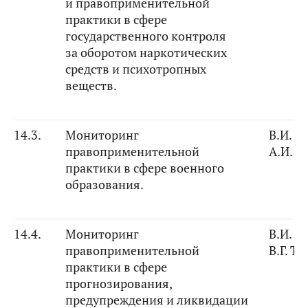
и правоприменительной
практики в сфере
государственного контроля
за оборотом наркотических
средств и психотропных
веществ.
14.3.
Мониторинг
В.И. К
правоприменительной
А.И. 
практики в сфере военного
образования.
14.4.
Мониторинг
В.И. К
правоприменительной
В.Г. Т
практики в сфере
прогнозирования,
предупреждения и ликвидации