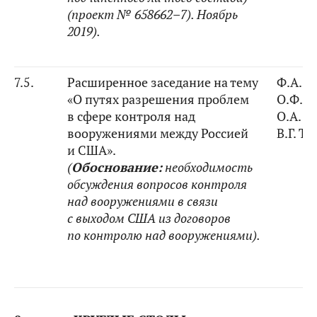
(проект № 658662–7). Ноябрь
2019).
7.5.
Расширенное заседание на тему
Ф.А. 
«О путях разрешения проблем
О.Ф. К
в сфере контроля над
О.А. К
вооружениями между Россией
В.Г. Т
и США».
(
Обоснование
:
необходимость
обсуждения вопросов контроля
над вооружениями в связи
с выходом США из договоров
по контролю над вооружениями).