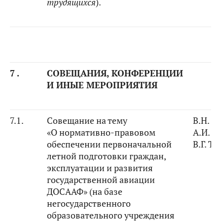
трудящихся
).
7 .
СОВЕЩАНИЯ,
КОНФЕРЕНЦИИ
И ИНЫЕ МЕРОПРИЯТИЯ
7.1.
Совещание на тему
В.Н. Б
«О нормативно-правовом
А.И. 
обеспечении первоначальной
В.Г. Т
летной подготовки граждан,
эксплуатации и развития
государственной авиации
ДОСААФ» (на базе
негосударственного
образовательного учреждения