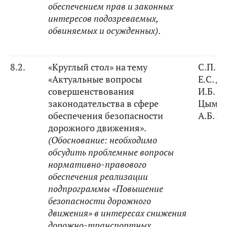
обеспечением прав и законных
интересов подозреваемых,
обвиняемых и осужденных)
.
8.2.
«Круглый стол» на тему
С.П. А
«Актуальные вопросы
Е.С. Д
совершенствования
И.Б.
законодательства в сфере
Цымба
обеспечения безопасности
А.Б. К
дорожного движения».
(Обоснование:
необходимо
обсудить проблемные вопросы
нормативно-правового
обеспечения реализации
подпрограммы
«Повышение
безопасности дорожного
движения» в интересах снижения
дорожно-транспортных