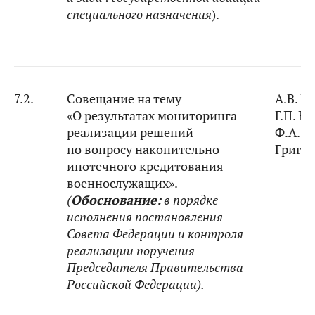
специального назначения
).
7.2.
Совещание на тему
А.В. Р
«О результатах мониторинга
Г.П. Е
реализации решений
Ф.А.
по вопросу накопительно-
Григо
ипотечного кредитования
военнослужащих».
(
Обоснование:
в порядке
исполнения постановления
Совета Федерации и контроля
реализации поручения
Председателя Правительства
Российской Федерации).