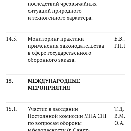
последствий чрезвычайных
ситуаций природного
и техногенного характера.
14.5.
Мониторинг практики
Б.Б. Ж
применения законодательства
Г.П. Е
в сфере государственного
оборонного заказа.
15.
МЕЖДУНАРОДНЫЕ
МЕРОПРИЯТИЯ
15.1.
Участие в заседании
Т.Д. М
Постоянной комиссии МПА СНГ
В.М. М
по вопросам обороны
О.А. К
и безопасности (г. Санкт-