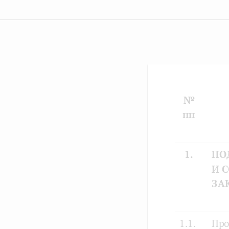
№
пп
1.
ПО
И 
ЗА
1.1.
Про