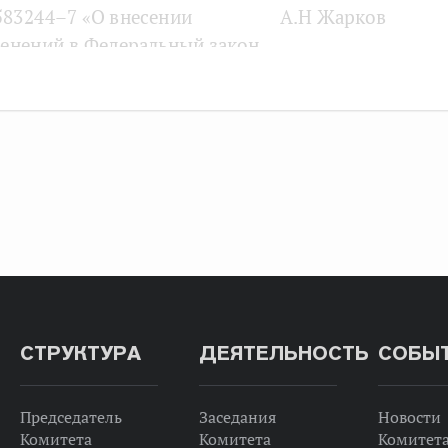
83244–7 «О внесении
А.Н Жарков
енений в Федеральный закон
 обороне“ и статью 13
ерального закона
 обращении лекарственных
дств“ в части, касающейся
ицинского обеспечения
руженных Сил Российской
ерации, других войск,
нских формирований
рганов» (по вопросу
ышения эффективности
СТРУКТУРА
ДЕЯТЕЛЬНОСТЬ
СОБЫ
ицинского обеспечения).
сен в Государственную Думу
нами Совета Федерации
Председатель
Заседания
Новости
. Клинцевичем,
Комитета
Комитета
Комитет