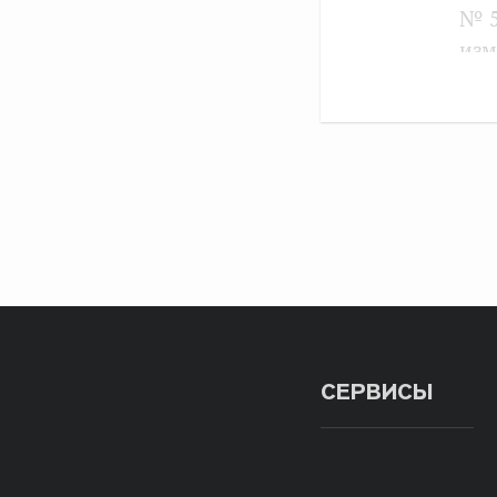
№ 5
изм
„Об
Фед
„Об
сре
мед
Воо
Фед
вои
и о
пов
СЕРВИСЫ
мед
Вне
чле
Ф.А