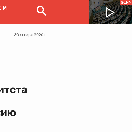
ЭФИР
 И
30 января 2020 г.
итета
сию