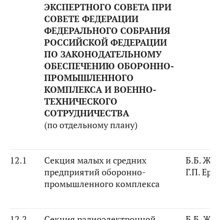
ЭКСПЕРТНОГО СОВЕТА ПРИ
СОВЕТЕ ФЕДЕРАЦИИ
ФЕДЕРАЛЬНОГО СОБРАНИЯ
РОССИЙСКОЙ ФЕДЕРАЦИИ
ПО ЗАКОНОДАТЕЛЬНОМУ
ОБЕСПЕЧЕНИЮ ОБОРОННО-
ПРОМЫШЛЕННОГО
КОМПЛЕКСА И ВОЕННО-
ТЕХНИЧЕСКОГО
СОТРУДНИЧЕСТВА
(по отдельному плану)
12.1
Секция малых и средних
Б.Б. Жа
предприятий оборонно-
Г.П. Ер
промышленного комплекса
12.2
Секция радиоэлектронной
Б.Б. Жа