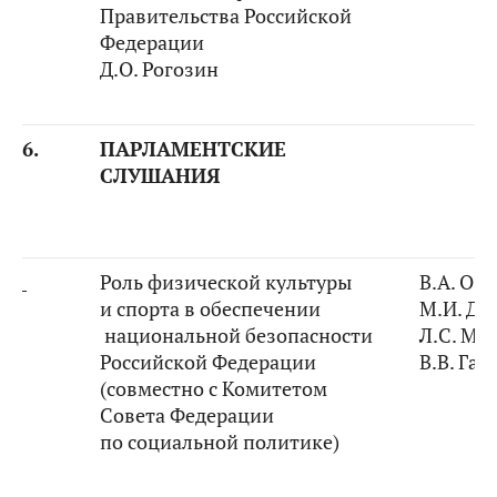
Правительства Российской
Федерации
Д.О. Рогозин
6.
ПАРЛАМЕНТСКИЕ
СЛУШАНИЯ
Роль физической культуры
В.А. Оз
и спорта в обеспечении
М.И. Ди
национальной безопасности
Л.С. Ми
Российской Федерации
В.В. Га
(совместно с Комитетом
Совета Федерации
по социальной политике)