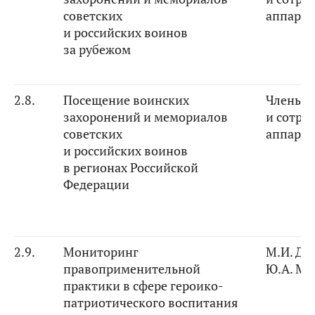
советских
аппарат
и российских воинов
за рубежом
2.8.
Посещение воинских
Члены К
захоронений и мемориалов
и сотру
советских
аппарат
и российских воинов
в регионах Российской
Федерации
2.9.
Мониторинг
М.И. Ди
правоприменительной
Ю.А. Ма
практики в сфере героико-
патриотического воспитания