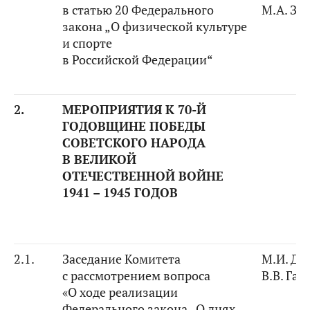
в статью 20 Федерального
М.А. За
закона „О физической культуре
и спорте
в Российской Федерации“
2.
МЕРОПРИЯТИЯ К
70
-Й
ГОДОВЩИНЕ ПОБЕДЫ
СОВЕТСКОГО НАРОДА
В ВЕЛИКОЙ
ОТЕЧЕСТВЕННОЙ ВОЙНЕ
1941 – 1945 ГОДОВ
2.1.
Заседание Комитета
М.И. Ди
с рассмотрением вопроса
В.В. Га
«О ходе реализации
Федерального закона
„О днях