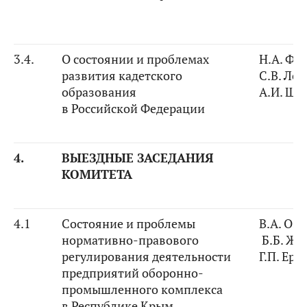
3.4.
О состоянии и проблемах
Н.А. Фе
развития кадетского
С.В. Ле
образования
А.И. Ши
в Российской Федерации
4.
ВЫЕЗДНЫЕ ЗАСЕДАНИЯ
КОМИТЕТА
4.1
Состояние и проблемы
В.А. Оз
нормативно-правового
Б.Б. Жа
регулирования деятельности
Г.П. Ер
предприятий оборонно-
промышленного комплекса
в Республике Крым