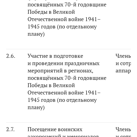
посвящённых
70
-й годовщине
Победы в Великой
Отечественной войне 1941–
1945 годов
(по отдельному
плану)
2.6.
Участие в подготовке
Члены К
и проведении праздничных
и сотру
мероприятий в регионах,
аппарат
посвящённых 70-й годовщине
Победы в Великой
Отечественной войне 1941–
1945 годов (по отдельному
плану)
2.7.
Посещение воинских
Члены К
захоронений и мемориалов
и сотру