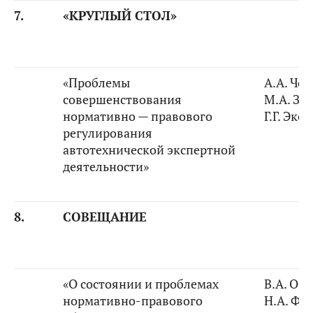
7.
«КРУГЛЫЙ СТОЛ»
«Проблемы
А.А. Че
совершенствования
М.А. За
нормативно — правового
Г.Г. Экс
регулирования
автотехнической экспертной
деятельности»
8.
СОВЕЩАНИЕ
«О состоянии и проблемах
В.А. Оз
нормативно-правового
Н.А. Фе