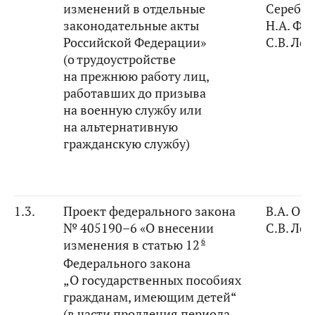
изменений в отдельные
Серебр
законодательные акты
Н.А. Фе
Российской Федерации»
С.В. Ле
(о трудоустройстве
на прежнюю работу лиц,
работавших до призыва
на военную службу или
на альтернативную
гражданскую службу)
1.3.
Проект федерального закона
В.А. Оз
№ 405190–6 «О внесении
С.В. Ле
6
изменения в статью 12
Федерального закона
„О государственных пособиях
гражданам, имеющим детей“
(в части продления периода