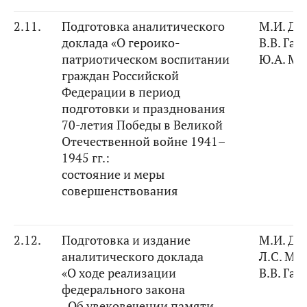
2.11.
Подготовка аналитического
М.И. Ди
доклада «О героико-
В.В. Га
патриотическом воспитании
Ю.А. Ма
граждан Российской
Федерации в период
подготовки и празднования
70-летия Победы в Великой
Отечественной войне 1941–
1945 гг.:
состояние и меры
совершенствования
2.12.
Подготовка и издание
М.И. Ди
аналитического доклада
Л.С. Ми
«О ходе реализации
В.В. Га
федерального закона
„Об увековечении памяти