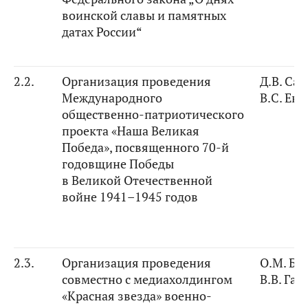
воинской славы и
памятных
датах
России“
2.2.
Организация проведения
Д.В. Са
Международного
В.С. Евс
общественно-патриотического
проекта
«
Наша Великая
Победа»
,
посвященного
70
-й
годовщине Победы
в Великой Отечественной
войне 1941–1945 годов
2.3.
Организация проведения
О.М. Бе
совместно с медиахолдингом
В.В. Га
«Красная звезда» военно-