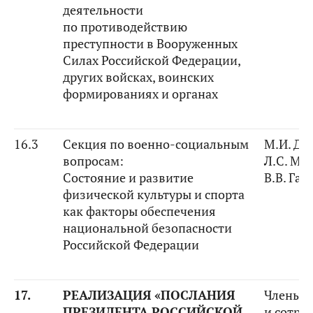
деятельности
по противодействию
преступности в Вооруженных
Силах Российской Федерации,
других войсках, воинских
формированиях и органах
16.3
Секция по военно-социальным
М.И. Ди
вопросам:
Л.С. Ми
Состояние и развитие
В.В. Га
физической культуры и спорта
как факторы обеспечения
национальной безопасности
Российской Федерации
17.
РЕАЛИЗАЦИЯ «ПОСЛАНИЯ
Члены К
ПРЕЗИДЕНТА РОССИЙСКОЙ
и сотру