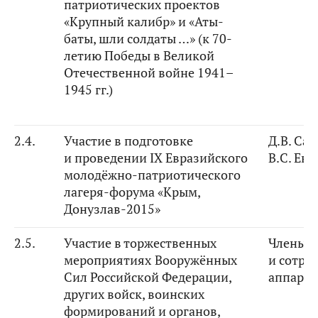
патриотических проектов
«Крупный калибр» и «Аты-
баты, шли солдаты …» (к 70-
летию Победы в Великой
Отечественной войне 1941–
1945 гг.)
2.4.
Участие в
подготовке
Д.В. Са
и проведении IX Евразийского
В.С. Евс
молодёжно-патриотического
лагеря-форума «Крым,
Донузлав
-
2015
»
2.5.
Участие в торжественных
Члены К
мероприятиях
Вооружённых
и сотру
Сил
Российской Федерации
,
аппарат
других войск, воинских
формирований и органов,