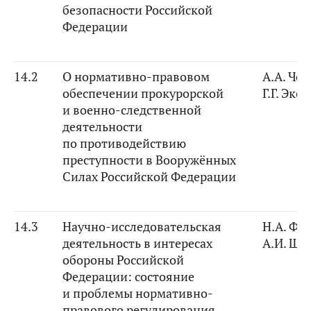
безопасности Российской
Федерации
14.2
О нормативно-правовом
А.А. Че
обеспечении прокурорской
Г.Г. Экс
и военно-следственной
деятельности
по противодействию
преступности в Вооружённых
Силах Российской Федерации
14.3
Научно-исследовательская
Н.А. Фе
деятельность в интересах
А.И. Ши
обороны Российской
Федерации: состояние
и проблемы нормативно-
правового регулирования