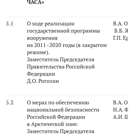
ЧАСА»
5.1
О ходе реализации
В.А. Оз
государственной программы
Б.Б. Жа
вооружения
Г.П. Ер
на 2011–2020 годы (в закрытом
режиме).
Заместитель Председателя
Правительства Российской
Федерации
Д.О. Рогозин
5.2
О мерах по обеспечению
В.А. Оз
национальной безопасности
Н.А. Фе
Российской Федерации
А.И. Ши
в Арктической зоне.
Заместитель Председателя