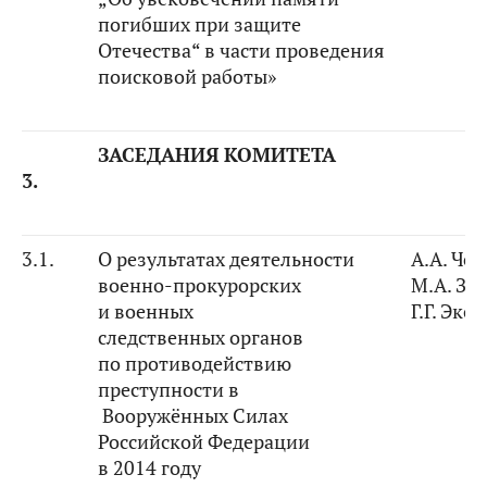
погибших при защите
Отечества“ в части проведения
поисковой работы»
ЗАСЕДАНИЯ КОМИТЕТА
3.
3.1.
О результатах деятельности
А.А. Че
военно-прокурорских
М.А. За
и военных
Г.Г. Экс
следственных органов
по противодействию
преступности в
Вооружённых Силах
Российской Федерации
в 2014 году