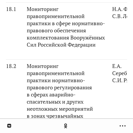
18.1
Мониторинг
Н.А. Фе
правоприменительной
С.В. Ле
практики в сфере нормативно-
правового обеспечения
комплектования Вооружённых
Сил Российской Федерации
18.2
Мониторинг
Е.А.
правоприменительной
Серебр
практики нормативно-
С.И. Ря
правового регулирования
в сферах аварийно-
спасательных и других
неотложных мероприятий
в зонах чрезвычайных
ситуаций на территории
Российской Федерации