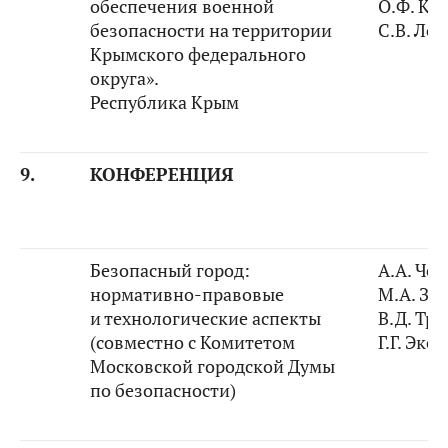
обеспечения военной
О.Ф. Ко
безопасности на территории
С.В. Ле
Крымского федерального
округа».
Республика Крым
9.
КОНФЕРЕНЦИЯ
Безопасный город:
А.А. Че
нормативно-правовые
М.А. За
и технологические аспекты
В.Д. Тр
(совместно с Комитетом
Г.Г. Экс
Московской городской Думы
по безопасности)