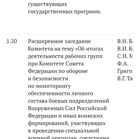
существующих
государственных программ.
5.20
Расширенное заседание
В.Н. Бо
Комитета на тему «Об итогах
В.И. Ко
деятельности рабочих групп
С.Н. Му
при Комитете Совета
Ф.А.
Федерации по обороне
Григорь
и безопасности
В.Г. Тар
по мониторингу
обеспеченности личного
состава боевых подразделений
Вооруженных Сил Российской
Федерации и иных воинских
формирований, участвующих
в проведении специальной
военной операции, средствами