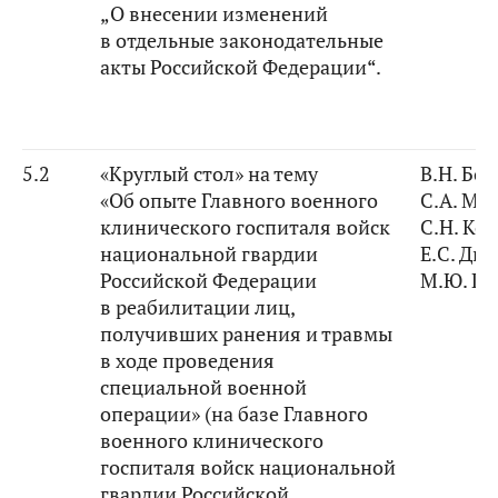
„О внесении изменений
в отдельные законодательные
акты Российской Федерации“.
5.2
«Круглый стол» на тему
В.Н. Бо
«Об опыте Главного военного
С.А. Ма
клинического госпиталя войск
С.Н. Ко
национальной гвардии
Е.С. Ди
Российской Федерации
М.Ю. П
в реабилитации лиц,
получивших ранения и травмы
в ходе проведения
специальной военной
операции» (на базе Главного
военного клинического
госпиталя войск национальной
гвардии Российской