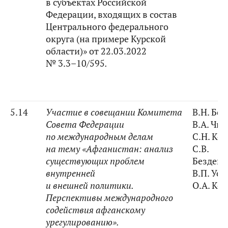
в субъектах Российской
Федерации, входящих в состав
Центрального федерального
округа (на примере Курской
области)» от 22.03.2022
№ 3.3–10/595
.
5.14
Участие в совещании Комитета
В.Н. Бо
Совета Федерации
В.А. Чи
по международным делам
С.Н. Ко
на тему «Афганистан: анализ
С.В.
существующих проблем
Безден
внутренней
В.П. Ус
и внешней политики.
О.А. Ко
Перспективы международного
содействия афганскому
урегулированию».