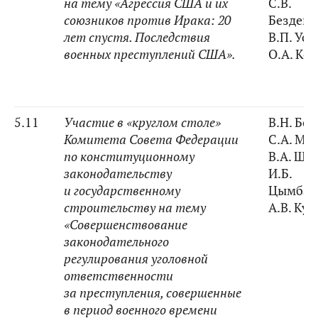
на тему «Агрессия США и их
С.В.
союзников против Ирака: 20
Безден
лет спустя. Последствия
В.П. Ус
военных преступлений США».
О.А. Ко
5.11
Участие в «круглом столе»
В.Н. Бо
Комитета Совета Федерации
С.А. Ма
по
конституционному
В.А. Ше
законодательству
И.Б.
и государственному
Цымбар
строительству на тему
А.В. Ку
«Совершенствование
законодательного
регулирования уголовной
ответственности
за преступления, совершенные
в период военного времени