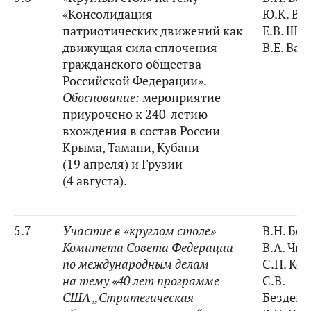
«Консолидация
Ю.К. Ва
патриотических движений как
Е.В. Ши
движущая сила сплочения
В.Е. Вас
гражданского общества
Российской Федерации».
Обоснование:
мероприятие
приурочено к 240-летию
вхождения в состав России
Крыма, Тамани, Кубани
(19 апреля) и Грузии
(4 августа).
5.7
Участие в «круглом столе»
В.Н. Бо
Комитета Совета Федерации
В.А. Чи
по международным делам
С.Н. Ко
на тему «40 лет программе
С.В.
США „Стратегическая
Безден