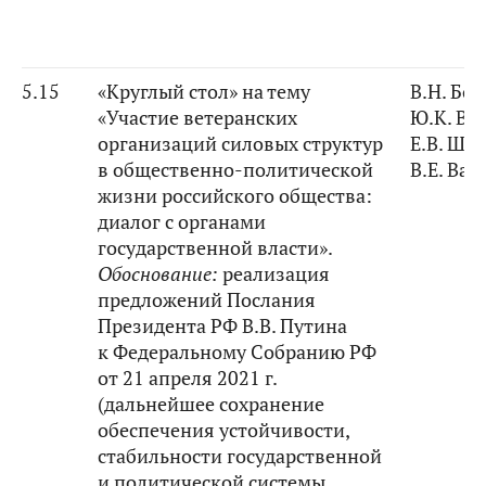
5.15
«Круглый стол» на тему
В.Н. Бо
«Участие ветеранских
Ю.К. Ва
организаций силовых структур
Е.В. Ши
в общественно-политической
В.Е. Вас
жизни российского общества:
диалог с органами
государственной власти».
Обоснование:
реализация
предложений Послания
Президента РФ В.В. Путина
к Федеральному Собранию РФ
от 21 апреля 2021 г.
(дальнейшее сохранение
обеспечения устойчивости,
стабильности государственной
и политической системы