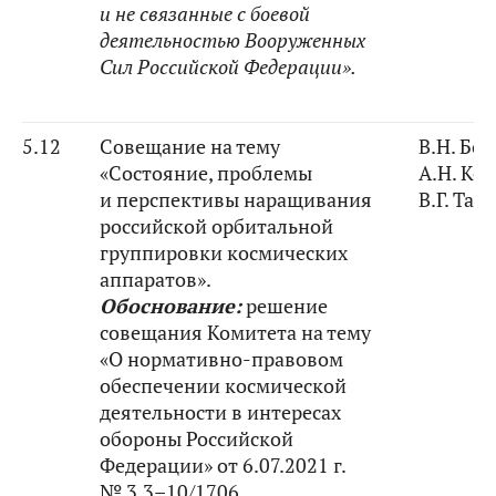
и не связанные с боевой
деятельностью Вооруженных
Сил Российской Федерации».
5.12
Совещание на тему
В.Н. Бо
«Состояние, проблемы
А.Н. Ко
и перспективы наращивания
В.Г. Тар
российской орбитальной
группировки космических
аппаратов».
Обоснование:
решение
совещания Комитета на тему
«О нормативно-правовом
обеспечении космической
деятельности в интересах
обороны Российской
Федерации» от 6.07.2021 г.
№ 3.3–10/1706.