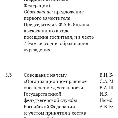
Федерации).
Обоснование:
предложение
первого заместителя
Председателя СФ А.В. Яцкина,
высказанного в ходе
посещения госпиталя, и в честь
75-летия со дня образования
учреждения.
5.3
Совещание на тему
В.Н. Бо
«Организационно-правовое
С.А. Ма
обеспечение деятельности
В.А. Ше
Государственной
И.Б.
фельдъегерской службы
Цымбар
Российской Федерации
А.В. Ку
(с учетом принятия в состав