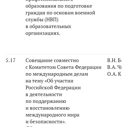
образования по подготовке
граждан по основам военной
службы (НВП)
в образовательных
организациях.
5.17
Совещание совместно
В.Н. Бо
с Комитетом Совета Федерации
В.А. Чи
по международным делам
О.А. Ко
на тему «Об участии
Российской Федерации
в деятельности
по поддержанию
и восстановлению
международного мира
и безопасности».