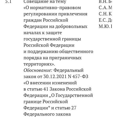
5.1
Совещание на тему
В.Н. Бо
«О нормативно-правовом
С.А. Ма
регулировании привлечения
С.Н. Ко
граждан Российской
Е.С. Ди
Федерации на добровольных
М.Ю. П
началах к защите
государственной границы
Российской Федерации
и поддержанию общественного
порядка на приграничных
территориях».
Обоснование:
Федеральный
закон от 30.12.2021 N 457-ФЗ
«О внесении изменений
в статью 41 Закона Российской
Федерации „О Государственной
границе Российской
Федерации“ и статью 27
Федерального закона