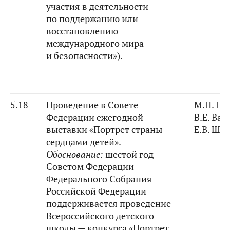
участия в деятельности
по поддержанию или
восстановлению
международного мира
и безопасности»).
5.18
Проведение в Совете
М.Н. Па
Федерации ежегодной
В.Е. Вас
выставки «Портрет страны
Е.В. Ши
сердцами детей».
Обоснование
:
шестой год
Советом Федерации
Федерального Собрания
Российской Федерации
поддерживается проведение
Всероссийского детского
школы — конкурса «Портрет