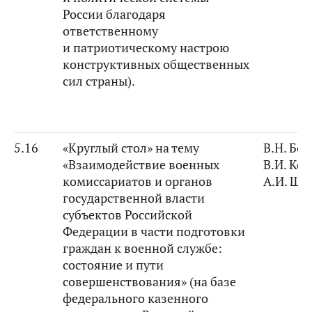
России благодаря
ответственному
и патриотическому настрою
конструктивных общественных
сил страны).
5.16
«Круглый стол» на тему
В.Н. Бо
«Взаимодействие военных
В.И. Ко
комиссариатов и органов
А.И. Ши
государственной власти
субъектов Российской
Федерации в части подготовки
граждан к военной службе:
состояние и пути
совершенствования» (на базе
федерального казенного