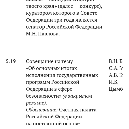
твоего края» (далее — конкурс),
куратором которого в Совете
Федерации три года является
сенатор Российской Федерации
М.Н. Павлова.
5.19
Совещание на тему
В.Н. Бо
«Об основных итогах
С.А. Ма
исполнения государственных
А.В. Ку
программ Российской
И.Б.
Федерации в сфере
Цымбар
безопасности»
(в закрытом
режиме).
Обоснование:
Счетная палата
Российской Федерации
на постоянной основе