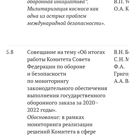
оборонная инициатива“.
В.П. Ус
Милитаризация космоса как
О.А. Ко
одна из острых проблем
международной безопасности».
5.8
Совещание на тему «Об итогах
В.Н. Бо
работы Комитета Совета
С.Н. Му
Федерации по обороне
Ф.А.
и безопасности
Григорь
по мониторингу
А.А. Ва
законодательного обеспечения
выполнения государственного
оборонного заказа за 2020–
2022 годы».
Обоснование:
в рамках
мониторинга реализации
решений Комитета в сфере