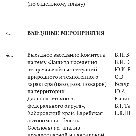
(по отдельному плану)
4.
ВЫЕЗДНЫЕ МЕРОПРИЯТИЯ
4.1
Выездное заседание Комитета
В.Н. Бо
на тему «Защита населения
В.И. Ко
от чрезвычайных ситуаций
Ю.К. Ва
природного и техногенного
С.В.
характера (паводков, пожаров)
Безден
на территории
Ю.А.
Дальневосточного
Калини
федерального округа»,
В.Г. Тар
Хабаровский край, Еврейская
Е.В. Ши
автономная область.
Обоснование:
анализ
пожароопасной и паводковой