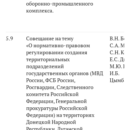
оборонно-промышленного
комплекса.
5.9
Совещание на тему
В.Н. Бо
«О нормативно-правовом
С.А. Ма
регулировании создания
С.Н. Ко
территориальных
Е.С. Ди
подразделений
М.Ю. П
государственных органов (МВД
И.Б.
России, ФСБ России,
Цымбар
Росгвардии, Следственного
комитета Российской
Федерации, Генеральной
прокуратуры Российской
Федерации) на территориях
Донецкой Народной
Республики, Луганской