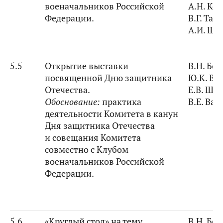
военачальников Российской
А.Н. Ко
Федерации.
В.Г. Тар
А.И. Ши
5.5
Открытие выставки
В.Н. Бо
посвященной Дню защитника
Ю.К. Ва
Отечества.
Е.В. Ши
Обоснование:
практика
В.Е. Вас
деятельности Комитета в канун
Дня защитника Отечества
и совещания Комитета
совместно с Клубом
военачальников Российской
Федерации.
5.6
«Круглый стол» на тему
В.Н. Бо