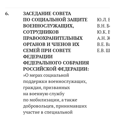
6.
ЗАСЕДАНИЕ СОВЕТА
ПО СОЦИАЛЬНОЙ ЗАЩИТЕ
Ю.Л. Во
ВОЕННОСЛУЖАЩИХ,
В.Н. Бо
СОТРУДНИКОВ
Ю.К. Ва
ПРАВООХРАНИТЕЛЬНЫХ
А.Н. Жа
ОРГАНОВ И ЧЛЕНОВ ИХ
В.Е. Вас
СЕМЕЙ ПРИ СОВЕТЕ
Е.В. Ши
ФЕДЕРАЦИИ
ФЕДЕРАЛЬНОГО СОБРАНИЯ
РОССИЙСКОЙ ФЕДЕРАЦИИ:
»О мерах социальной
поддержки военнослужащих,
граждан, призванных
на военную службу
по мобилизации, а также
добровольцев, принимавших
участие в специальной