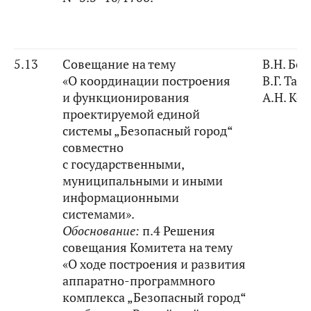
5.13
Совещание на тему
В.Н. Бо
«О координации построения
В.Г. Тар
и функционирования
А.Н. Ко
проектируемой единой
системы „Безопасный город“
совместно
с государственными,
муниципальными и иными
информационными
системами».
Обоснование:
п.4 Решения
совещания Комитета на тему
«О ходе построения и развития
аппаратно-программного
комплекса „Безопасный город“