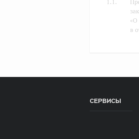
1.1.
Пр
за
«О
в 
за
Ро
по
со
пр
на
Вн
СЕРВИСЫ
Фе
Ф.