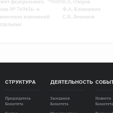
оект федерального
В.А. Озеров
кона № 769456–6
Ф.А. Клинцевич
 внесении изменений
С.В. Лемешев
отдельные
конодательные акты
ссийской Федерации
 вопросам
вершенствования
изыва граждан
 военную службу».
есён членами Совета
СТРУКТУРА
ДЕЯТЕЛЬНОСТЬ
СОБЫ
дерации В.А. Озеровым,
А. Клинцевичем.
Председатель
Заседания
Новости
Комитета
Комитета
Комитет