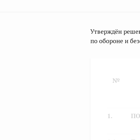
Утверждён реше
по обороне и бе
№
1.
ПО