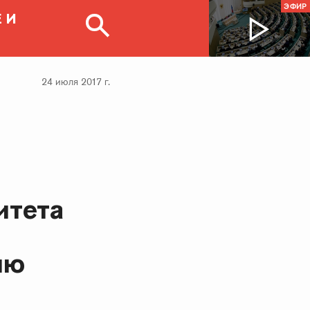
ЭФИР
 И
24 июля 2017 г.
итета
ию