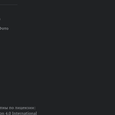
а
Фото
упны по лицензии:
on 4.0 International