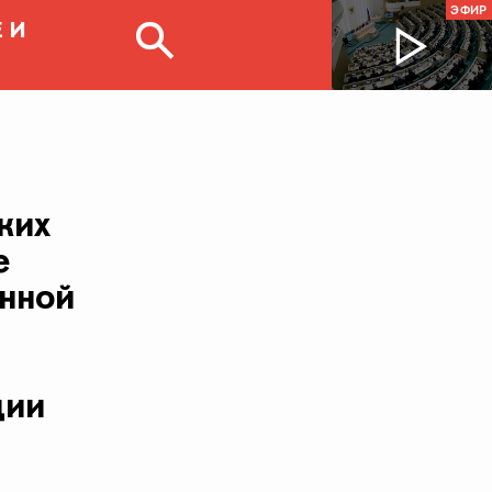
ЭФИР
 И
ких
е
енной
ции