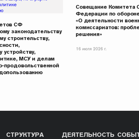
Совещание Комитета 
Федерации по обороне
«О деятельности воен
етов СФ
комиссариатов: пробле
ному законодательству
решения»
му строительству,
сности,
16 июля 2026 г.
 устройству,
итике, МСУ и делам
но-продовольственной
одопользованию
СТРУКТУРА
ДЕЯТЕЛЬНОСТЬ
СОБЫ