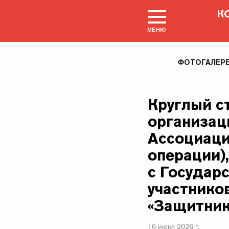
К
МЕНЮ
ФОТОГАЛЕР
Круглый с
организац
Ассоциаци
операции)
с Государ
участнико
«Защитник
16 июня 2026 г.